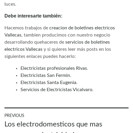
luces.
Debe interesarte también:
Hacemos trabajos de
creacion de boletines electricos
Vallecas
, tambien producimos con nuestro negocio
desarrollando quehaceres de
servicios de boletines
electricos Vallecas
y si quieres leer más posts en los
siguientes enlaces puedes hacerlo:
Electricistas profesionales Rivas
.
Electricistas San Fermin
.
Electricistas Santa Eugenia
.
Servicios de Electricistas Vicalvaro
.
Navegación
PREVIOUS
Previous
Los electrodomesticos que mas
de
post:
entradas