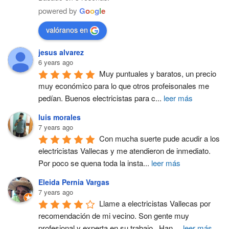
powered by
G
o
o
g
l
e
valóranos en
jesus alvarez
6 years ago
Muy puntuales y baratos, un precio 
muy económico para lo que otros profeisonales me 
pedían. Buenos electricistas para c
...
leer más
luis morales
7 years ago
Con mucha suerte pude acudir a los 
electricistas Vallecas y me atendieron de inmediato. 
Por poco se quena toda la insta
...
leer más
Eleida Pernia Vargas
7 years ago
Llame a electricistas Vallecas por 
recomendación de mi vecino. Son gente muy 
profesional y experta en su trabajo.  Han 
...
leer más